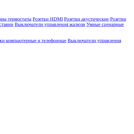
оры термостаты
Розетки HDMI
Розетки акустические
Розетки
ставни
Выключатели управления жалюзи
Умные сценарные
тки компьютерные и телефонные
Выключатели управления