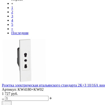
«
1
2
3
4
5
»
Последняя
Розетка электрическая итальянского стандарта 2К+З 10/16А в
Артикул: KW4180+KW02
1 727 руб.