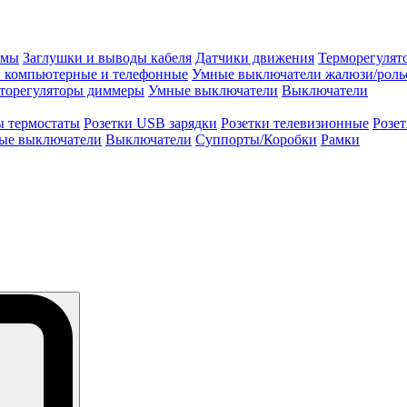
змы
Заглушки и выводы кабеля
Датчики движения
Терморегулят
и компьютерные и телефонные
Умные выключатели жалюзи/роль
торегуляторы диммеры
Умные выключатели
Выключатели
ы термостаты
Розетки USB зарядки
Розетки телевизионные
Розе
ые выключатели
Выключатели
Суппорты/Коробки
Рамки