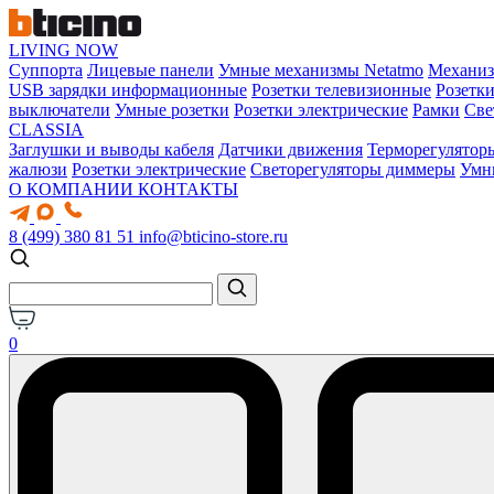
LIVING NOW
Суппорта
Лицевые панели
Умные механизмы Netatmo
Механи
USB зарядки информационные
Розетки телевизионные
Розетк
выключатели
Умные розетки
Розетки электрические
Рамки
Све
CLASSIA
Заглушки и выводы кабеля
Датчики движения
Терморегулятор
жалюзи
Розетки электрические
Светорегуляторы диммеры
Умн
О КОМПАНИИ
КОНТАКТЫ
8 (499) 380 81 51
info@bticino-store.ru
0