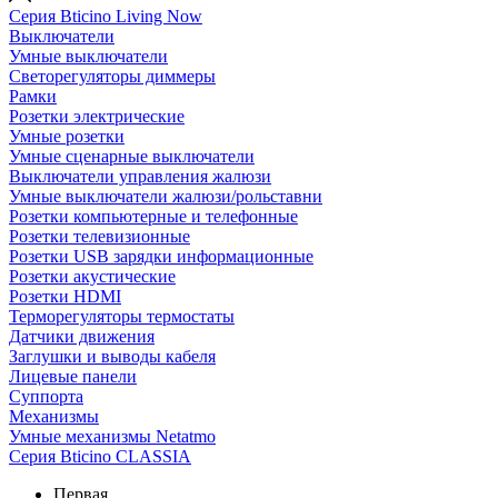
Серия Bticino Living Now
Выключатели
Умные выключатели
Светорегуляторы диммеры
Рамки
Розетки электрические
Умные розетки
Умные сценарные выключатели
Выключатели управления жалюзи
Умные выключатели жалюзи/рольставни
Розетки компьютерные и телефонные
Розетки телевизионные
Розетки USB зарядки информационные
Розетки акустические
Розетки HDMI
Терморегуляторы термостаты
Датчики движения
Заглушки и выводы кабеля
Лицевые панели
Суппорта
Механизмы
Умные механизмы Netatmo
Серия Bticino CLASSIA
Первая