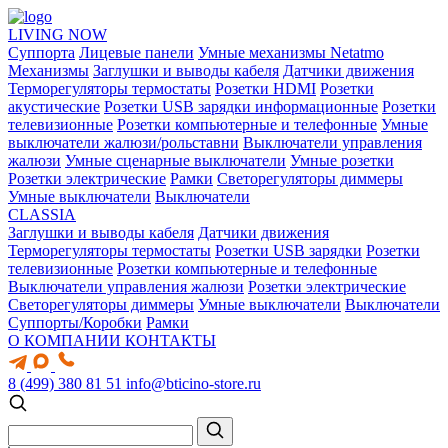
LIVING NOW
Суппорта
Лицевые панели
Умные механизмы Netatmo
Механизмы
Заглушки и выводы кабеля
Датчики движения
Терморегуляторы термостаты
Розетки HDMI
Розетки
акустические
Розетки USB зарядки информационные
Розетки
телевизионные
Розетки компьютерные и телефонные
Умные
выключатели жалюзи/рольставни
Выключатели управления
жалюзи
Умные сценарные выключатели
Умные розетки
Розетки электрические
Рамки
Светорегуляторы диммеры
Умные выключатели
Выключатели
CLASSIA
Заглушки и выводы кабеля
Датчики движения
Терморегуляторы термостаты
Розетки USB зарядки
Розетки
телевизионные
Розетки компьютерные и телефонные
Выключатели управления жалюзи
Розетки электрические
Светорегуляторы диммеры
Умные выключатели
Выключатели
Суппорты/Коробки
Рамки
О КОМПАНИИ
КОНТАКТЫ
8 (499) 380 81 51
info@bticino-store.ru