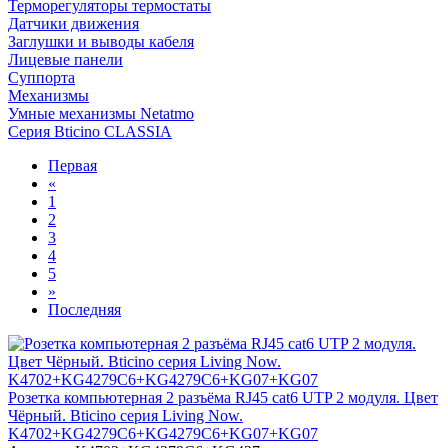
Терморегуляторы термостаты
Датчики движения
Заглушки и выводы кабеля
Лицевые панели
Суппорта
Механизмы
Умные механизмы Netatmo
Серия Bticino CLASSIA
Первая
«
1
2
3
4
5
»
Последняя
Розетка компьютерная 2 разъёма RJ45 cat6 UTP 2 модуля. Цвет
Чёрный. Bticino серия Living Now.
K4702+KG4279C6+KG4279C6+KG07+KG07