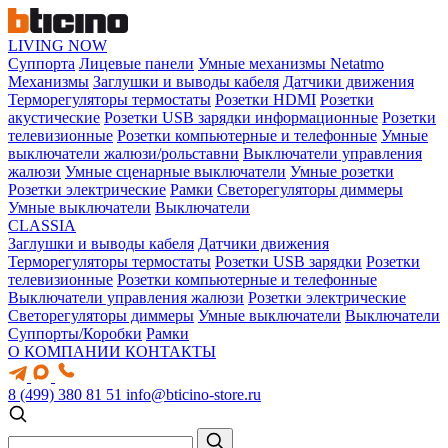
LIVING NOW
Суппорта
Лицевые панели
Умные механизмы Netatmo
Механизмы
Заглушки и выводы кабеля
Датчики движения
Терморегуляторы термостаты
Розетки HDMI
Розетки
акустические
Розетки USB зарядки информационные
Розетки
телевизионные
Розетки компьютерные и телефонные
Умные
выключатели жалюзи/рольставни
Выключатели управления
жалюзи
Умные сценарные выключатели
Умные розетки
Розетки электрические
Рамки
Светорегуляторы диммеры
Умные выключатели
Выключатели
CLASSIA
Заглушки и выводы кабеля
Датчики движения
Терморегуляторы термостаты
Розетки USB зарядки
Розетки
телевизионные
Розетки компьютерные и телефонные
Выключатели управления жалюзи
Розетки электрические
Светорегуляторы диммеры
Умные выключатели
Выключатели
Суппорты/Коробки
Рамки
О КОМПАНИИ
КОНТАКТЫ
8 (499) 380 81 51
info@bticino-store.ru